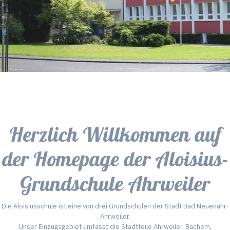
Herzlich Willkommen auf
der Homepage der Aloisius-
Grundschule Ahrweiler
Die Aloisiusschule ist eine von drei Grundschulen der Stadt Bad Neuenahr-
Ahrweiler.
Unser Einzugsgebiet umfasst die Stadtteile Ahrweiler, Bachem,