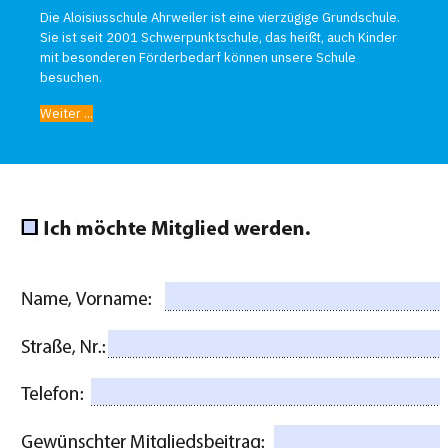
Die Aloisiusschule Ahrweiler ist eine vierzügige Grundschule.
Sie ist seit 2001 Schwerpunktschule, das heißt, auch Kinder
mit besonderen Förderbedarf können unsere Schule
besuchen.
Weiter ...