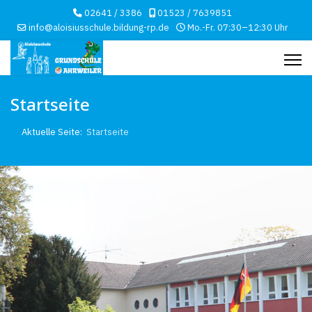
02641 / 3386
01523 / 7639851
info@aloisiusschule.bildung-rp.de
Mo.-Fr. 07:30–12:30 Uhr
Startseite
Aktuelle Seite:
Startseite